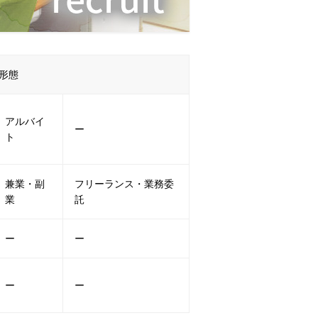
形態
アルバイ
ー
ト
兼業・副
フリーランス・業務委
業
託
ー
ー
ー
ー