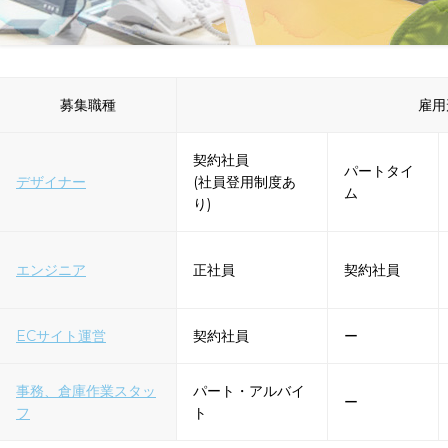
募集職種
雇用
契約社員
パートタイ
デザイナー
(社員登用制度あ
ム
り)
エンジニア
正社員
契約社員
ECサイト運営
契約社員
ー
事務、倉庫作業スタッ
パート・アルバイ
ー
フ
ト