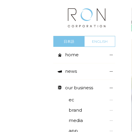
日本語
ENGLISH
home
news
our business
ec
brand
media
app